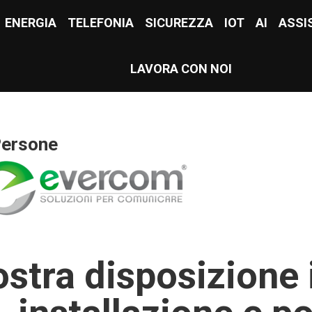
E
ENERGIA
ENERGIA
TELEFONIA
TELEFONIA
SICUREZZA
SICUREZZA
IOT
IOT
AI
AI
ASSI
ASS
LAVORA CON NOI
LAVORA CON NOI
Persone
ostra disposizione i