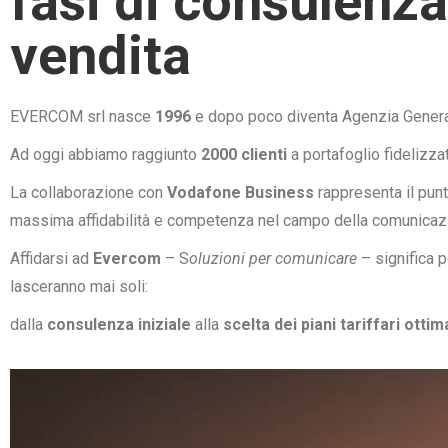
fasi di consulenza
vendita
EVERCOM srl nasce
1996
e dopo poco diventa Agenzia Gener
Ad oggi abbiamo raggiunto
2000 clienti
a portafoglio fidelizza
La collaborazione con
Vodafone Business
rappresenta il punt
massima affidabilità e competenza nel campo della comunica
Affidarsi ad
Evercom
– S
oluzioni per comunicare
– significa p
lasceranno mai soli:
dalla
consulenza iniziale
alla
scelta dei piani tariffari ottima