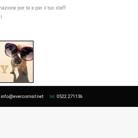
zione per te e per il tuo staff
i.
info@evercomsrl.net
tel:
0522 271136