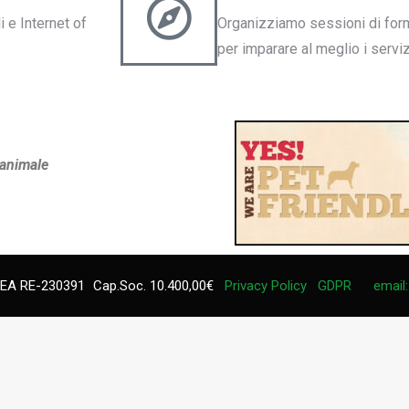
i e Internet of
Organizziamo sessioni di forma
per imparare al meglio i serviz
 animale
EA RE-230391
Cap.Soc. 10.400,00€
Privacy Policy
GDPR
email: