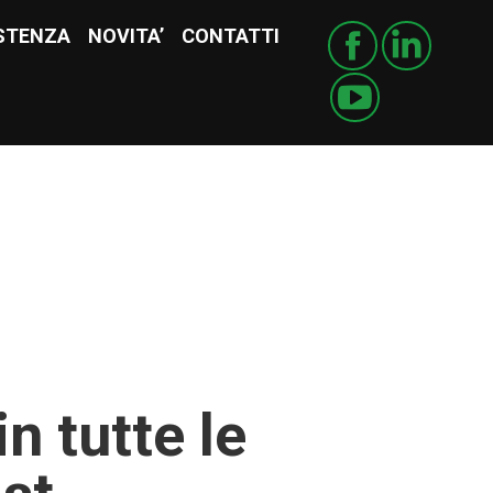
STENZA
ISTENZA
NOVITA’
NOVITA’
CONTATTI
CONTATTI
n tutte le