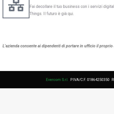
Fai decollare il tuo business con i servizi digital
Things. Il futuro è già qui.
L’azienda consente ai dipendenti di portare in ufficio
il proprio
Evercom S.r.l.
P.IVA/C.F. 01864250350
R