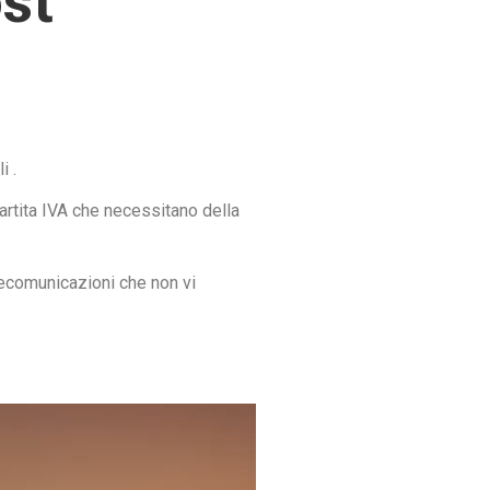
ost
i .
rtita IVA che necessitano della
elecomunicazioni che non vi