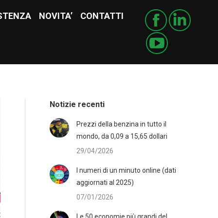
STENZA
ISTENZA
NOVITA’
NOVITA’
CONTATTI
CONTATTI
Notizie recenti
Prezzi della benzina in tutto il
mondo, da 0,09 a 15,65 dollari
29/04/2026
I numeri di un minuto online (dati
aggiornati al 2025)
07/01/2026
Le 50 economie più grandi del