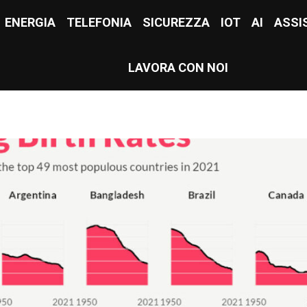
E
ENERGIA
ENERGIA
TELEFONIA
TELEFONIA
SICUREZZA
SICUREZZA
IOT
IOT
AI
AI
ASSI
ASS
LAVORA CON NOI
LAVORA CON NOI