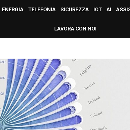
E
ENERGIA
ENERGIA
TELEFONIA
TELEFONIA
SICUREZZA
SICUREZZA
IOT
IOT
AI
AI
ASSI
ASS
LAVORA CON NOI
LAVORA CON NOI