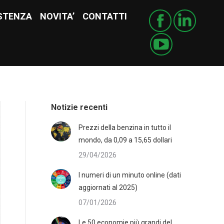
STENZA
ISTENZA
NOVITA’
NOVITA’
CONTATTI
CONTATTI
Notizie recenti
Prezzi della benzina in tutto il
mondo, da 0,09 a 15,65 dollari
29/04/2026
I numeri di un minuto online (dati
aggiornati al 2025)
07/01/2026
Le 50 economie più grandi del