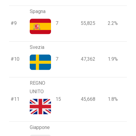
Spagna
#9
7
55,825
2.2%
Svezia
#10
7
47,362
1.9%
REGNO
UNITO
#11
15
45,668
1.8%
Giappone