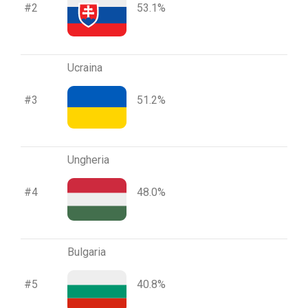
#2
53.1%
Ucraina
#3
51.2%
Ungheria
#4
48.0%
Bulgaria
#5
40.8%