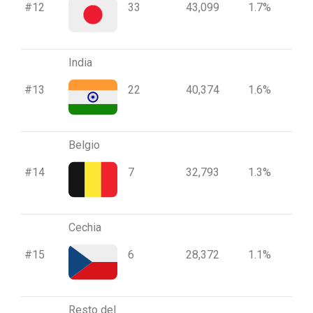
#12
33
43,099
1.7%
India
#13
22
40,374
1.6%
Belgio
#14
7
32,793
1.3%
Cechia
#15
6
28,372
1.1%
Resto del