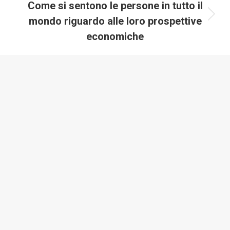
Come si sentono le persone in tutto il
mondo riguardo alle loro prospettive
economiche
Notizie recenti
Prezzi della benzina in tutto il mondo, da 0,09 a 15,65
dollari
29/04/2026
I numeri di un minuto online (dati aggiornati al 2025)
07/01/2026
Le 50 economie più grandi del mondo e quanto
velocemente sono cresciute dal 2000
07/01/2026