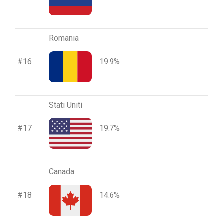
Romania
#16
19.9%
Stati Uniti
#17
19.7%
Canada
#18
14.6%