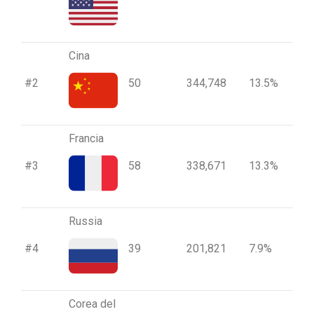
Cina
#2
50
344,748
13.5%
Francia
#3
58
338,671
13.3%
Russia
#4
39
201,821
7.9%
Corea del