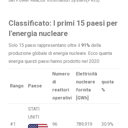
del Power Reactor Information System(PRIS).
Classificato: I primi 15 paesi per
l’energia nucleare
Solo 15 paesi rappresentano oltre il
91%
della
produzione globale di energia nucleare. Ecco quanta
energia questi paesi hanno prodotto nel 2020:
Numero
Elettricità
di
nucleare
quota
Rango
Paese
reattori
fornita
%
operativi
[GWh]
STATI
UNITI
#1
96
789,919
30.9%