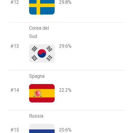
#12
29.8%
Corea del
Sud
#13
29.6%
Spagna
#14
22.2%
Russia
#15
20.6%