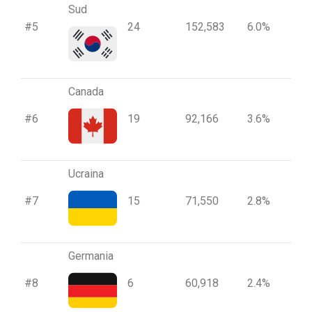
Sud
#5
24
152,583
6.0%
Canada
#6
19
92,166
3.6%
Ucraina
#7
15
71,550
2.8%
Germania
#8
6
60,918
2.4%