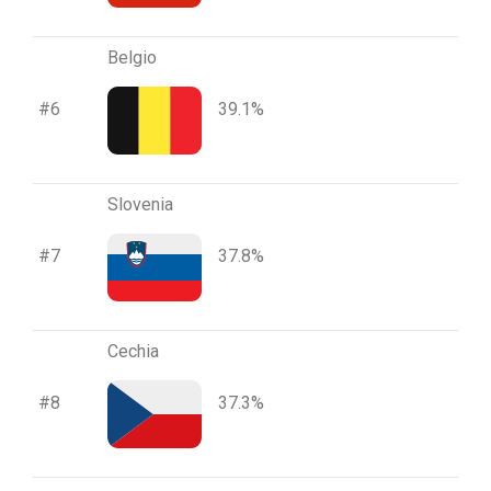
Belgio
#6
39.1%
Slovenia
#7
37.8%
Cechia
#8
37.3%