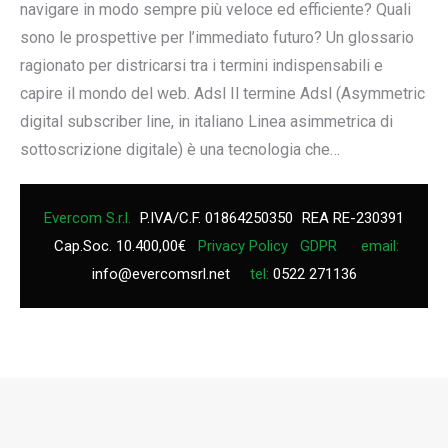
navigare in modo sempre più veloce ed efficiente? Quali
sono le prospettive per l’immediato futuro? Un glossario
ragionato per districarsi tra i termini indispensabili e
capire il mondo del web. Adsl Il termine Adsl (Asymmetric
digital subscriber line, in italiano Linea asimmetrica di
sottoscrizione digitale) è una tecnologia che…
Evercom S.r.l.
P.IVA/C.F. 01864250350
REA RE-230391
Cap.Soc. 10.400,00€
Privacy Policy
GDPR
email:
info@evercomsrl.net
tel:
0522 271136