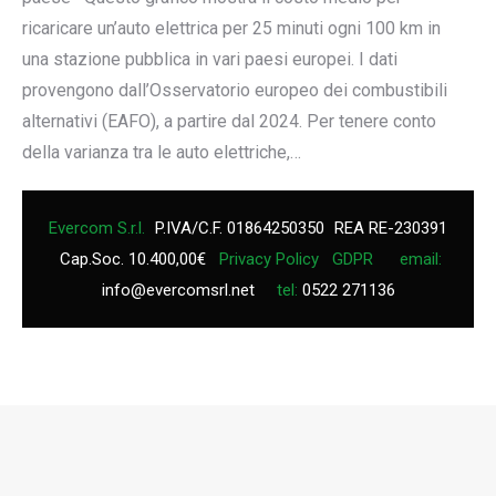
ricaricare un’auto elettrica per 25 minuti ogni 100 km in
una stazione pubblica in vari paesi europei. I dati
provengono dall’Osservatorio europeo dei combustibili
alternativi (EAFO), a partire dal 2024. Per tenere conto
della varianza tra le auto elettriche,…
Evercom S.r.l.
P.IVA/C.F. 01864250350
REA RE-230391
Cap.Soc. 10.400,00€
Privacy Policy
GDPR
email:
info@evercomsrl.net
tel:
0522 271136