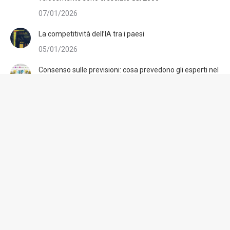
07/01/2026
La competitività dell’IA tra i paesi
05/01/2026
Consenso sulle previsioni: cosa prevedono gli esperti nel
2026
30/12/2025
Traffico Web globale desktop e mobile nel tempo
08/10/2025
Costi di Internet per paese nel 2025
08/10/2025
L’indice dei prezzi dell’iPhone nel 2025
08/10/2025