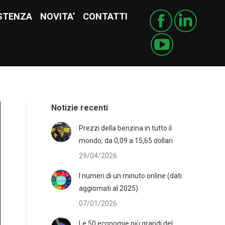
STENZA
ISTENZA
NOVITA’
NOVITA’
CONTATTI
CONTATTI
Notizie recenti
Prezzi della benzina in tutto il
mondo, da 0,09 a 15,65 dollari
29/04/2026
I numeri di un minuto online (dati
aggiornati al 2025)
07/01/2026
Le 50 economie più grandi del