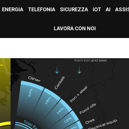
E
ENERGIA
ENERGIA
TELEFONIA
TELEFONIA
SICUREZZA
SICUREZZA
IOT
IOT
AI
AI
ASSI
ASS
LAVORA CON NOI
LAVORA CON NOI