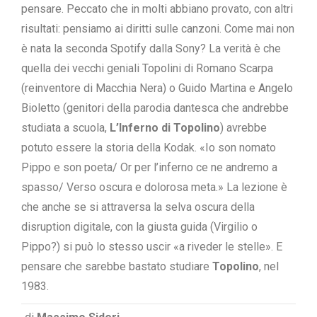
pensare. Peccato che in molti abbiano provato, con altri
risultati: pensiamo ai diritti sulle canzoni. Come mai non
è nata la seconda Spotify dalla Sony? La verità è che
quella dei vecchi geniali Topolini di Romano Scarpa
(reinventore di Macchia Nera) o Guido Martina e Angelo
Bioletto (genitori della parodia dantesca che andrebbe
studiata a scuola,
L’Inferno di Topolino
) avrebbe
potuto essere la storia della Kodak. «Io son nomato
Pippo e son poeta/ Or per l’inferno ce ne andremo a
spasso/ Verso oscura e dolorosa meta.» La lezione è
che anche se si attraversa la selva oscura della
disruption digitale, con la giusta guida (Virgilio o
Pippo?) si può lo stesso uscir «a riveder le stelle». E
pensare che sarebbe bastato studiare
Topolino
, nel
1983.