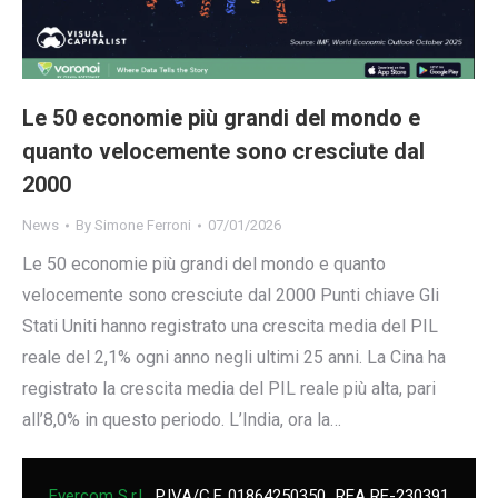
Le 50 economie più grandi del mondo e
quanto velocemente sono cresciute dal
2000
News
By
Simone Ferroni
07/01/2026
Le 50 economie più grandi del mondo e quanto
velocemente sono cresciute dal 2000 Punti chiave Gli
Stati Uniti hanno registrato una crescita media del PIL
reale del 2,1% ogni anno negli ultimi 25 anni. La Cina ha
registrato la crescita media del PIL reale più alta, pari
all’8,0% in questo periodo. L’India, ora la…
Evercom S.r.l.
P.IVA/C.F. 01864250350
REA RE-230391