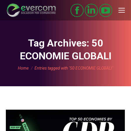
Tag Archives:
50
ECONOMIE GLOBALI
You are here:
Home
Entries tagged with "50 ECONOMIE GLOBALI"