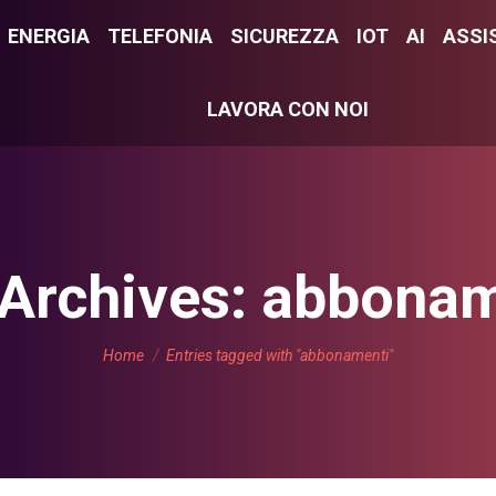
E
ENERGIA
ENERGIA
TELEFONIA
TELEFONIA
SICUREZZA
SICUREZZA
IOT
IOT
AI
AI
ASSI
ASS
LAVORA CON NOI
LAVORA CON NOI
Archives:
abbonam
You are here:
Home
Entries tagged with "abbonamenti"