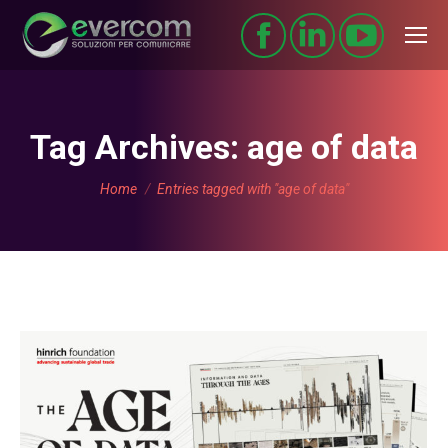
Tag Archives:
age of data
You are here:
Home
Entries tagged with "age of data"