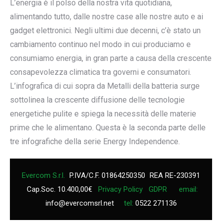
L’energia è il polso della nostra vita quotidiana,
alimentando tutto, dalle nostre case alle nostre auto e ai
gadget elettronici. Negli ultimi due decenni, c’è stato un
cambiamento continuo nel modo in cui produciamo e
consumiamo energia, in gran parte a causa della crescente
consapevolezza climatica tra governi e consumatori.
L’infografica di cui sopra da Metalli della batteria surge
sottolinea la crescente diffusione delle tecnologie
energetiche pulite e spiega la necessità delle materie
prime che le alimentano. Questa è la seconda parte delle
tre infografiche della serie Energy Independence.
Evercom S.r.l.
P.IVA/C.F. 01864250350
REA RE-230391
Cap.Soc. 10.400,00€
Privacy Policy
GDPR
email:
info@evercomsrl.net
tel:
0522 271136