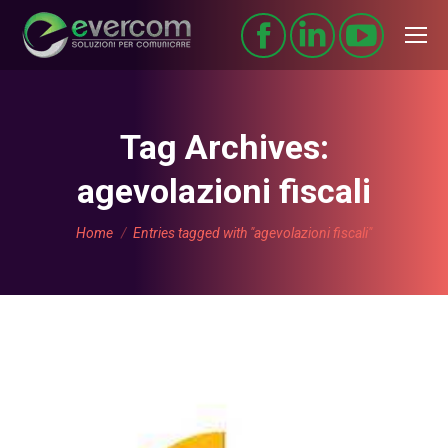
Tag Archives:
agevolazioni fiscali
You are here:
Home
Entries tagged with "agevolazioni fiscali"