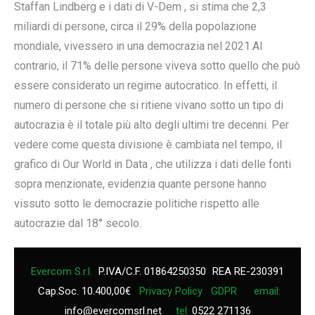
Staffan Lindberg e i dati di V-Dem , si stima che 2,3
miliardi di persone, circa il 29% della popolazione
mondiale, vivessero in una democrazia nel 2021.Al
contrario, il 71% delle persone viveva sotto quello che può
essere considerato un regime autocratico. In effetti, il
numero di persone che si ritiene vivano sotto un tipo di
autocrazia è il totale più alto degli ultimi tre decenni. Per
vedere come questa divisione è cambiata nel tempo, il
grafico di Our World in Data , che utilizza i dati delle fonti
sopra menzionate, evidenzia quante persone hanno
vissuto sotto le democrazie politiche rispetto alle
autocrazie dal 18° secolo.
Evercom S.r.l.
P.IVA/C.F. 01864250350
REA RE-230391
Cap.Soc. 10.400,00€
Privacy Policy
GDPR
email:
info@evercomsrl.net
tel:
0522 271136