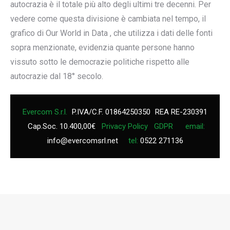
autocrazia è il totale più alto degli ultimi tre decenni. Per
vedere come questa divisione è cambiata nel tempo, il
grafico di Our World in Data , che utilizza i dati delle fonti
sopra menzionate, evidenzia quante persone hanno
vissuto sotto le democrazie politiche rispetto alle
autocrazie dal 18° secolo.
Evercom S.r.l.
P.IVA/C.F. 01864250350
REA RE-230391
Cap.Soc. 10.400,00€
Privacy Policy
GDPR
email:
info@evercomsrl.net
tel:
0522 271136