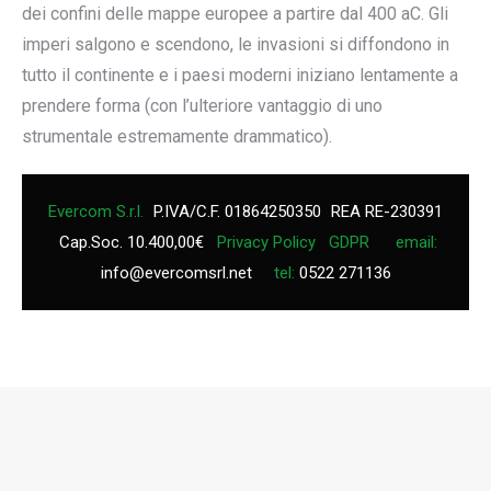
dei confini delle mappe europee a partire dal 400 aC. Gli
imperi salgono e scendono, le invasioni si diffondono in
tutto il continente e i paesi moderni iniziano lentamente a
prendere forma (con l’ulteriore vantaggio di uno
strumentale estremamente drammatico).
Evercom S.r.l.
P.IVA/C.F. 01864250350
REA RE-230391
Cap.Soc. 10.400,00€
Privacy Policy
GDPR
email:
info@evercomsrl.net
tel:
0522 271136