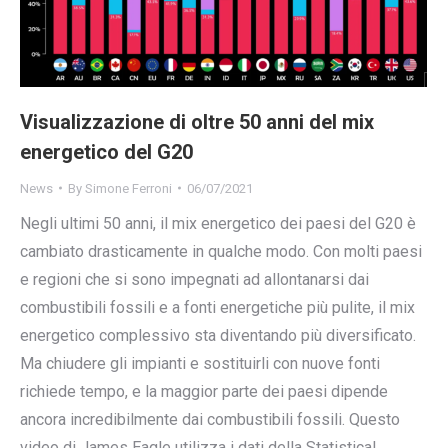
Visualizzazione di oltre 50 anni del mix
energetico del G20
News
By
Simone Ferroni
06/07/2021
Negli ultimi 50 anni, il mix energetico dei paesi del G20 è
cambiato drasticamente in qualche modo. Con molti paesi
e regioni che si sono impegnati ad allontanarsi dai
combustibili fossili e a fonti energetiche più pulite, il mix
energetico complessivo sta diventando più diversificato.
Ma chiudere gli impianti e sostituirli con nuove fonti
richiede tempo, e la maggior parte dei paesi dipende
ancora incredibilmente dai combustibili fossili. Questo
video di James Eagle utilizza i dati della Statistical