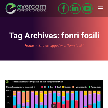
Tag Archives:
fonri fosili
You are here:
Home
Entries tagged with "fonri fosili"