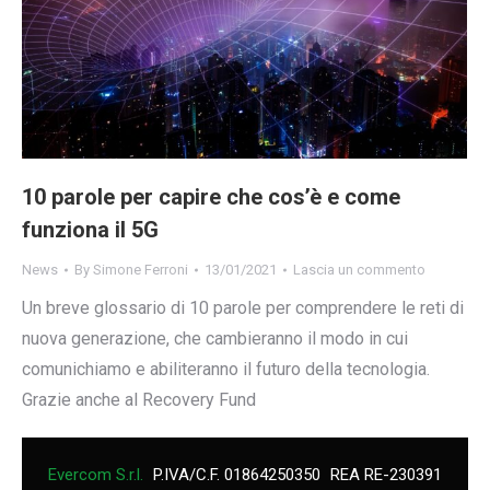
10 parole per capire che cos’è e come
funziona il 5G
News
By
Simone Ferroni
13/01/2021
Lascia un commento
Un breve glossario di 10 parole per comprendere le reti di
nuova generazione, che cambieranno il modo in cui
comunichiamo e abiliteranno il futuro della tecnologia.
Grazie anche al Recovery Fund
Evercom S.r.l.
P.IVA/C.F. 01864250350
REA RE-230391