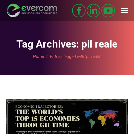
Tag Archives:
pil reale
You are here:
Home
Entries tagged with "pil reale"