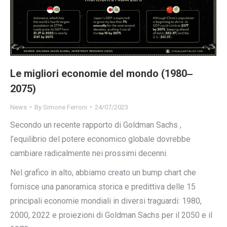
Le migliori economie del mondo (1980‒
2075)
News
By
Simone Ferroni
24/07/2023
Secondo un recente rapporto di Goldman Sachs ,
l’equilibrio del potere economico globale dovrebbe
cambiare radicalmente nei prossimi decenni.
Nel grafico in alto, abbiamo creato un bump chart che
fornisce una panoramica storica e predittiva delle 15
principali economie mondiali in diversi traguardi: 1980,
2000, 2022 e proiezioni di Goldman Sachs per il 2050 e il