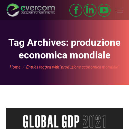
Tag Archives:
produzione
economica mondiale
You are here:
Home
Entries tagged with "produzione economica mondiale"