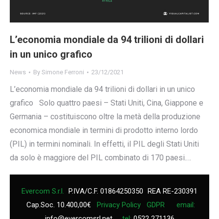
L’economia mondiale da 94 trilioni di dollari
in un unico grafico
News
By
Simone Ferroni
23/12/2021
L’economia mondiale da 94 trilioni di dollari in un unico
grafico Solo quattro paesi – Stati Uniti, Cina, Giappone e
Germania – costituiscono oltre la metà della produzione
economica mondiale in termini di prodotto interno lordo
(PIL) in termini nominali. In effetti, il PIL degli Stati Uniti
da solo è maggiore del PIL combinato di 170 paesi.…
Evercom S.r.l.
P.IVA/C.F. 01864250350
REA RE-230391
Cap.Soc. 10.400,00€
Privacy Policy
GDPR
email:
info@evercomsrl.net
tel:
0522 271136