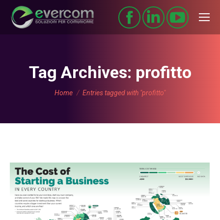
Tag Archives:
profitto
You are here:
Home
Entries tagged with "profitto"