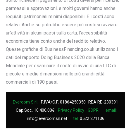
solito richiede il pagamento di costi diversi per licenze,
permessi e approvazioni, e molti governi hanno anche
requisiti patrimoniali minimi disponibili. E i costi sono
relativi. Anche se potrebbe essere più costoso avviare
un’attività in alcuni paesi sulla carta, l’accessibilità
economica tiene conto anche del reddito relativo.
Queste grafiche di BusinessFinancing.co.uk utilizzano i
dati del rapporto Doing Business 2020 della Banca
Mondiale per esaminare il costo di avvio di una LLC di
piccole e medie dimensioni nelle più grandi città
commerciali di 190 paesi.
Evercom S.r.l.
P.IVA/C.F. 01864250350
REA RE-230391
Cap.Soc. 10.400,00€
Privacy Policy
GDPR
email:
info@evercomsrl.net
tel:
0522 271136