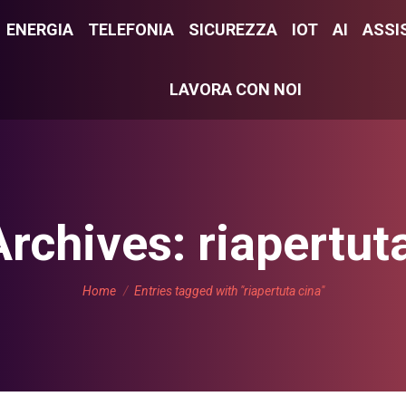
E
ENERGIA
ENERGIA
TELEFONIA
TELEFONIA
SICUREZZA
SICUREZZA
IOT
IOT
AI
AI
ASSI
ASS
LAVORA CON NOI
LAVORA CON NOI
Archives:
riapertut
You are here:
Home
Entries tagged with "riapertuta cina"