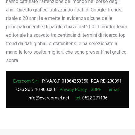
hanno catturato l’attenzione del mondo nel corso degli
anni. Questo grafico, utilizzando i dati di Google Trends,
risale a 20 anni fa e mette in evidenza alcune delle
principali ricerche di parole chiave dal 2001.Il nostro team
editoriale ha scavato tra centinaia di termini di ricerca top
trend da dati globali e statunitensi e ha selezionato a
mano le loro scelte migliori, che sono presenti nel grafico
sopra.
Evercom S.r.l.
P.IVA/C.F. 01864250350
REA RE-230391
Cap.Soc. 10.400,00€
Privacy Policy
GDPR
email:
info@evercomsrl.net
tel:
0522 271136