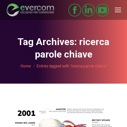
Tag Archives:
ricerca
parole chiave
You are here:
Home
Entries tagged with "ricerca parole chiave"