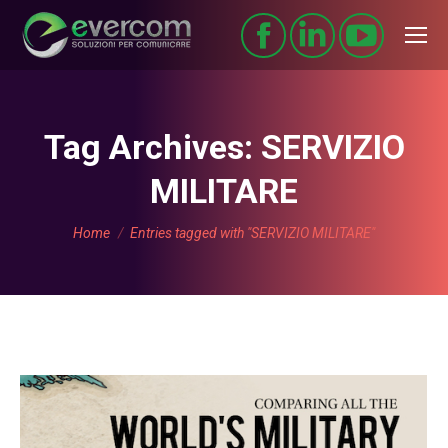
Tag Archives:
SERVIZIO
MILITARE
You are here:
Home
Entries tagged with "SERVIZIO MILITARE"