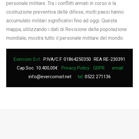
personale militare. Tra i conflitti armati in corso e la
costruzione preventiva delle difese, molti paesi hanno
accumulato militari significativi fino ad oggi. Questa
mappa, utilizzando i dati di Revisione della popolazione
mondiale, mostra tutto il personale militare del mondo.
Evercom S.r.l.
P.IVA/C.F. 01864250350
REA RE-230391
Cap.Soc. 10.400,00€
Privacy Policy
GDPR
email:
info@evercomsrl.net
tel:
0522 271136