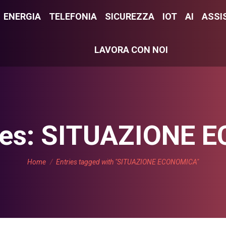
E
ENERGIA
ENERGIA
TELEFONIA
TELEFONIA
SICUREZZA
SICUREZZA
IOT
IOT
AI
AI
ASSI
ASS
LAVORA CON NOI
LAVORA CON NOI
ves:
SITUAZIONE 
You are here:
Home
Entries tagged with "SITUAZIONE ECONOMICA"