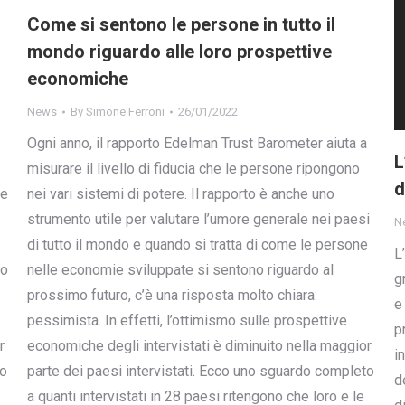
Come si sentono le persone in tutto il
mondo riguardo alle loro prospettive
economiche
News
By
Simone Ferroni
26/01/2022
Ogni anno, il rapporto Edelman Trust Barometer aiuta a
L
misurare il livello di fiducia che le persone ripongono
d
he
nei vari sistemi di potere. Il rapporto è anche uno
strumento utile per valutare l’umore generale nei paesi
N
di tutto il mondo e quando si tratta di come le persone
L
do
nelle economie sviluppate si sentono riguardo al
g
prossimo futuro, c’è una risposta molto chiara:
e
pessimista. In effetti, l’ottimismo sulle prospettive
p
r
economiche degli intervistati è diminuito nella maggior
i
to
parte dei paesi intervistati. Ecco uno sguardo completo
d
a quanti intervistati in 28 paesi ritengono che loro e le