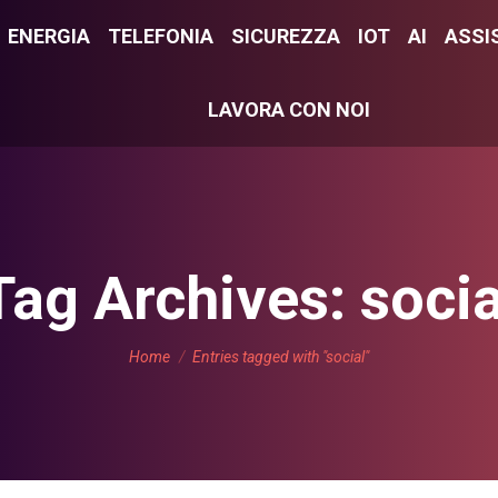
E
ENERGIA
ENERGIA
TELEFONIA
TELEFONIA
SICUREZZA
SICUREZZA
IOT
IOT
AI
AI
ASSI
ASS
LAVORA CON NOI
LAVORA CON NOI
Tag Archives:
socia
You are here:
Home
Entries tagged with "social"