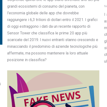
grandi ecosistemi di consumo del pianeta, con
N
l’economia globale delle app che dovrebbe
I
raggiungere i 6,3 trilioni di dollari entro il 2021. I grafici
a
di oggi estraggono i dati da un recente rapporto di
m
Sensor Tower che classifica le prime 20 app più
c
scaricate del 2019. I nuovi entranti stanno crescendo e
g
minacciando il predominio di aziende tecnologiche più
s
affermate, ma possono mantenere la loro attuale
c
posizione in classifica?
u
i