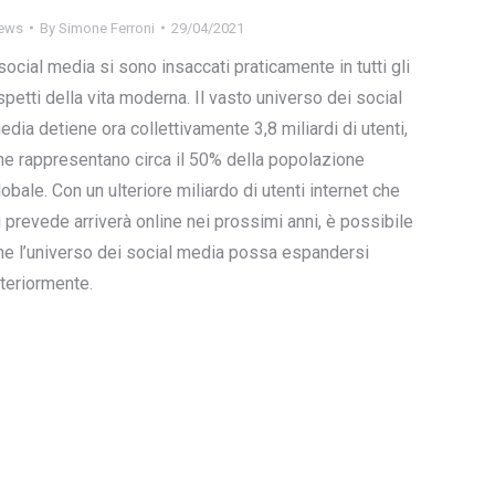
ews
By
Simone Ferroni
29/04/2021
 social media si sono insaccati praticamente in tutti gli
spetti della vita moderna. Il vasto universo dei social
edia detiene ora collettivamente 3,8 miliardi di utenti,
he rappresentano circa il 50% della popolazione
lobale. Con un ulteriore miliardo di utenti internet che
i prevede arriverà online nei prossimi anni, è possibile
he l’universo dei social media possa espandersi
lteriormente.