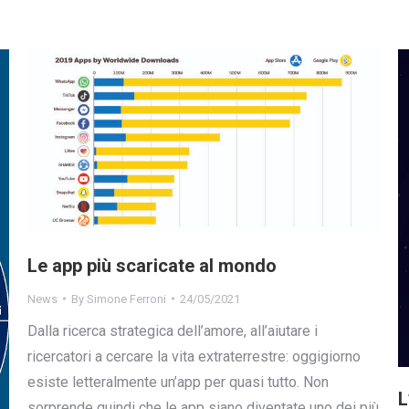
Le app più scaricate al mondo
News
By
Simone Ferroni
24/05/2021
Dalla ricerca strategica dell’amore, all’aiutare i
ricercatori a cercare la vita extraterrestre: oggigiorno
esiste letteralmente un’app per quasi tutto. Non
L
sorprende quindi che le app siano diventate uno dei più