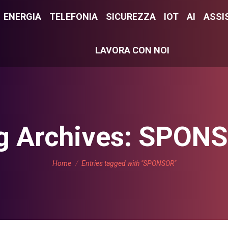
E
ENERGIA
ENERGIA
TELEFONIA
TELEFONIA
SICUREZZA
SICUREZZA
IOT
IOT
AI
AI
ASSI
ASS
LAVORA CON NOI
LAVORA CON NOI
g Archives:
SPON
You are here:
Home
Entries tagged with "SPONSOR"