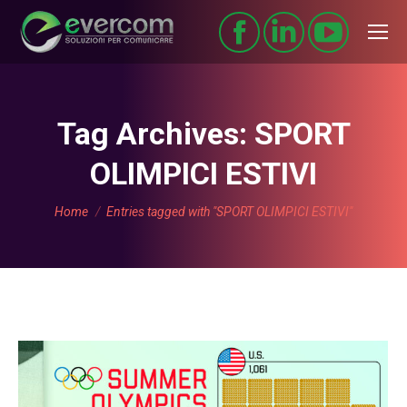
Tag Archives:
SPORT
OLIMPICI ESTIVI
You are here:
Home
Entries tagged with "SPORT OLIMPICI ESTIVI"