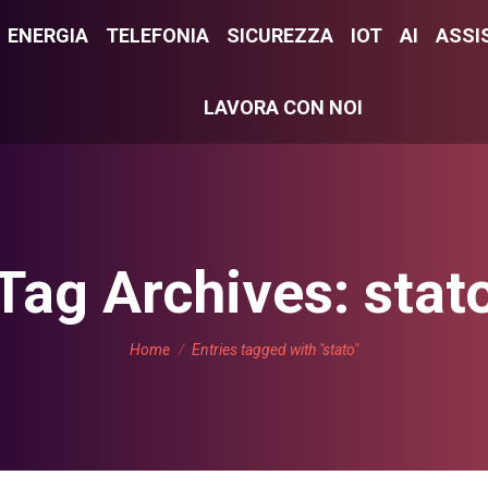
E
ENERGIA
ENERGIA
TELEFONIA
TELEFONIA
SICUREZZA
SICUREZZA
IOT
IOT
AI
AI
ASSI
ASS
LAVORA CON NOI
LAVORA CON NOI
Tag Archives:
stat
You are here:
Home
Entries tagged with "stato"