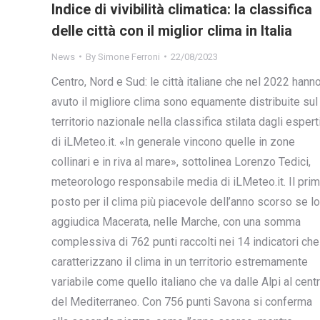
Indice di vivibilità climatica: la classifica
delle città con il miglior clima in Italia
News
By
Simone Ferroni
22/08/2023
Centro, Nord e Sud: le città italiane che nel 2022 hann
avuto il migliore clima sono equamente distribuite sul
territorio nazionale nella classifica stilata dagli espert
di iLMeteo.it. «In generale vincono quelle in zone
collinari e in riva al mare», sottolinea Lorenzo Tedici,
meteorologo responsabile media di iLMeteo.it. Il pri
posto per il clima più piacevole dell’anno scorso se lo
aggiudica Macerata, nelle Marche, con una somma
complessiva di 762 punti raccolti nei 14 indicatori che
caratterizzano il clima in un territorio estremamente
variabile come quello italiano che va dalle Alpi al cent
del Mediterraneo. Con 756 punti Savona si conferma