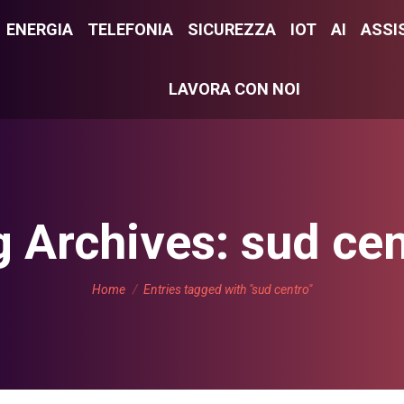
E
ENERGIA
ENERGIA
TELEFONIA
TELEFONIA
SICUREZZA
SICUREZZA
IOT
IOT
AI
AI
ASSI
ASS
LAVORA CON NOI
LAVORA CON NOI
g Archives:
sud cen
You are here:
Home
Entries tagged with "sud centro"