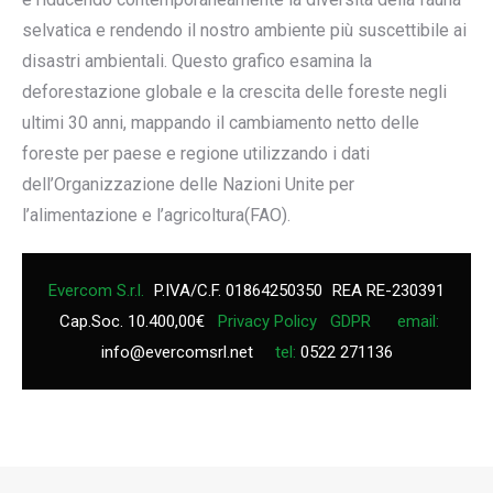
selvatica e rendendo il nostro ambiente più suscettibile ai
disastri ambientali. Questo grafico esamina la
deforestazione globale e la crescita delle foreste negli
ultimi 30 anni, mappando il cambiamento netto delle
foreste per paese e regione utilizzando i dati
dell’Organizzazione delle Nazioni Unite per
l’alimentazione e l’agricoltura(FAO).
Evercom S.r.l.
P.IVA/C.F. 01864250350
REA RE-230391
Cap.Soc. 10.400,00€
Privacy Policy
GDPR
email:
info@evercomsrl.net
tel:
0522 271136