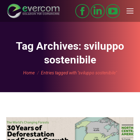
Tag Archives:
sviluppo
sostenibile
You are here:
Home
Entries tagged with "sviluppo sostenibile"