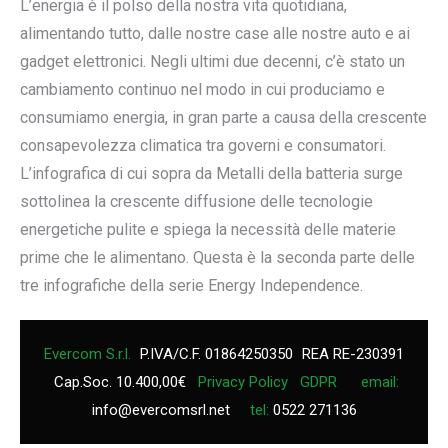
L’energia è il polso della nostra vita quotidiana,
alimentando tutto, dalle nostre case alle nostre auto e ai
gadget elettronici. Negli ultimi due decenni, c’è stato un
cambiamento continuo nel modo in cui produciamo e
consumiamo energia, in gran parte a causa della crescente
consapevolezza climatica tra governi e consumatori.
L’infografica di cui sopra da Metalli della batteria surge
sottolinea la crescente diffusione delle tecnologie
energetiche pulite e spiega la necessità delle materie
prime che le alimentano. Questa è la seconda parte delle
tre infografiche della serie Energy Independence.
Evercom S.r.l.
P.IVA/C.F. 01864250350
REA RE-230391
Cap.Soc. 10.400,00€
Privacy Policy
GDPR
email:
info@evercomsrl.net
tel:
0522 271136