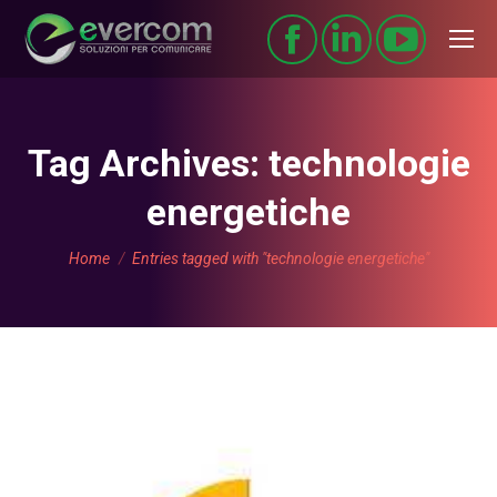
Tag Archives:
technologie
energetiche
You are here:
Home
Entries tagged with "technologie energetiche"