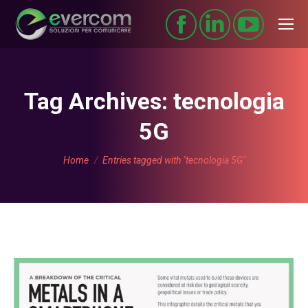
Tag Archives:
tecnologia
5G
You are here:
Home
Entries tagged with "tecnologia 5G"