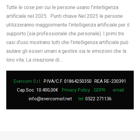
Tutte le cose per cui le persone usano l’intelligenza
artificiale nel 2025 Punti chiave Nel 2025 le persone
utilizzeranno maggiormente l’intelligenza artificiale per il
supporto (sia professionale che personale). I primi tre
casi d’uso mostrano tutti che l’intelligenza artificiale può
aiutare gli esseri umani a gestire sia le emozioni che la
loro vita. La creazione di…
Evercom S.r.l.
P.IVA/C.F. 01864250350
REA RE-230391
Cap.Soc. 10.400,00€
Privacy Policy
GDPR
email:
info@evercomsrl.net
tel:
0522 271136