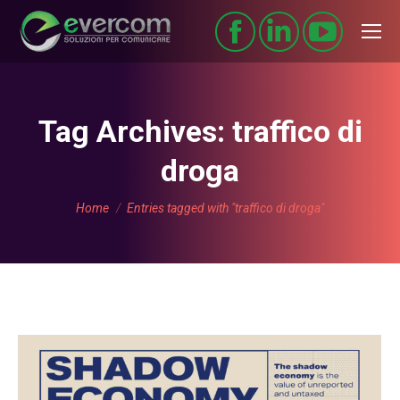
Tag Archives:
traffico di
droga
You are here:
Home
Entries tagged with "traffico di droga"