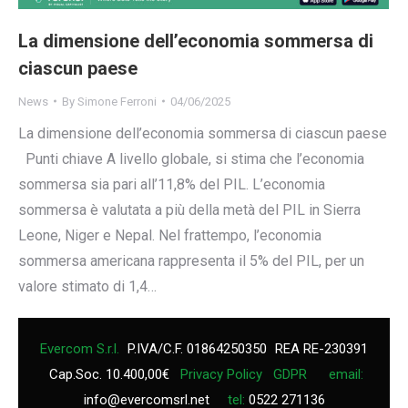
La dimensione dell’economia sommersa di
ciascun paese
News
By
Simone Ferroni
04/06/2025
La dimensione dell’economia sommersa di ciascun paese
Punti chiave A livello globale, si stima che l’economia
sommersa sia pari all’11,8% del PIL. L’economia
sommersa è valutata a più della metà del PIL in Sierra
Leone, Niger e Nepal. Nel frattempo, l’economia
sommersa americana rappresenta il 5% del PIL, per un
valore stimato di 1,4…
Evercom S.r.l.
P.IVA/C.F. 01864250350
REA RE-230391
Cap.Soc. 10.400,00€
Privacy Policy
GDPR
email:
info@evercomsrl.net
tel:
0522 271136