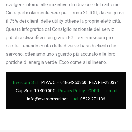
svolgere intorno alle iniziative di riduzione del carbonio.
Ciò è particolarmente vero per i primi 30 IOU, da cui quasi
il 75% dei clienti delle utility ottiene la propria elettricità.
Questa infografica dal Consiglio nazionale dei servizi
pubblici classifica i più grandi IOU per emissioni pro
capite. Tenendo conto delle diverse basi di clienti che
servono, otteniamo uno sguardo più accurato alle loro
pratiche di energia verde. Ecco come si allineano.
Evercom S.r.l.
P.IVA/C.F. 01864250350
REA RE-230391
Cap.Soc. 10.400,00€
Privacy Policy
GDPR
email:
info@evercomsrl.net
tel:
0522 271136