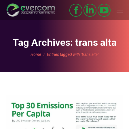
Tag Archives:
trans alta
You are here:
Home
Entries tagged with "trans alta"