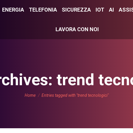
E
ENERGIA
ENERGIA
TELEFONIA
TELEFONIA
SICUREZZA
SICUREZZA
IOT
IOT
AI
AI
ASSI
ASS
LAVORA CON NOI
LAVORA CON NOI
rchives:
trend tecn
You are here:
Home
Entries tagged with "trend tecnologici"