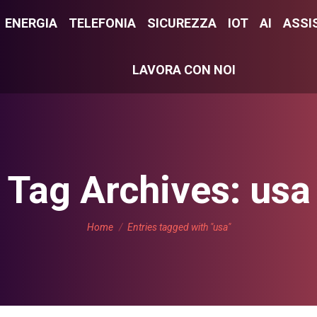
E
ENERGIA
ENERGIA
TELEFONIA
TELEFONIA
SICUREZZA
SICUREZZA
IOT
IOT
AI
AI
ASSI
ASS
LAVORA CON NOI
LAVORA CON NOI
Tag Archives:
usa
You are here:
Home
Entries tagged with "usa"