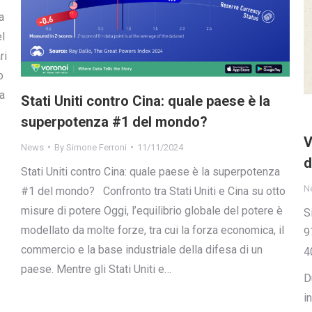
a
l
ri
o
a
Stati Uniti contro Cina: quale paese è la
superpotenza #1 del mondo?
V
News
By
Simone Ferroni
11/11/2024
d
Stati Uniti contro Cina: quale paese è la superpotenza
N
#1 del mondo? Confronto tra Stati Uniti e Cina su otto
misure di potere Oggi, l’equilibrio globale del potere è
S
modellato da molte forze, tra cui la forza economica, il
9
commercio e la base industriale della difesa di un
4
paese. Mentre gli Stati Uniti e…
D
i