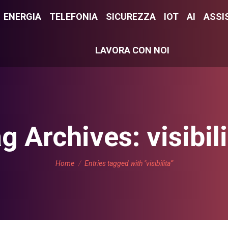
E
ENERGIA
ENERGIA
TELEFONIA
TELEFONIA
SICUREZZA
SICUREZZA
IOT
IOT
AI
AI
ASSI
ASS
LAVORA CON NOI
LAVORA CON NOI
g Archives:
visibili
You are here:
Home
Entries tagged with "visibilita'"