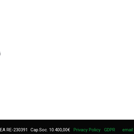
i
EA RE-230391
Cap.Soc. 10.400,00€
Privacy Policy
GDPR
email: