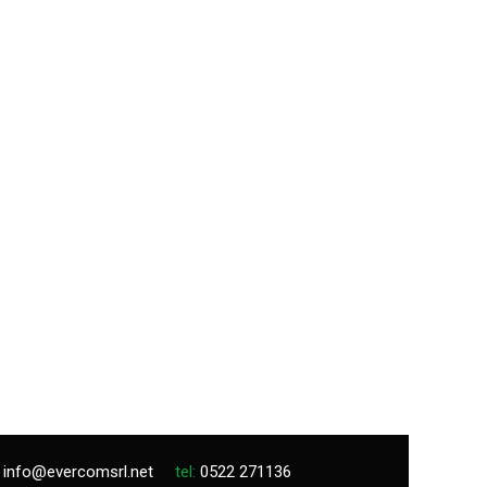
info@evercomsrl.net
tel:
0522 271136