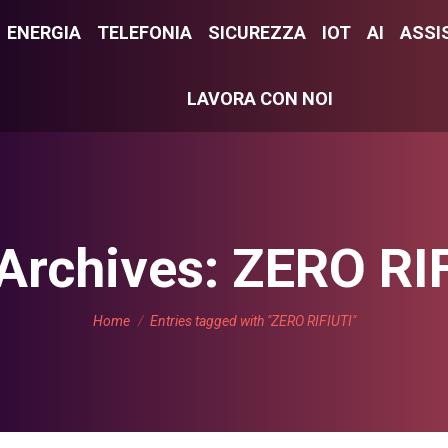
E
ENERGIA
ENERGIA
TELEFONIA
TELEFONIA
SICUREZZA
SICUREZZA
IOT
IOT
AI
AI
ASSI
ASS
LAVORA CON NOI
LAVORA CON NOI
Archives:
ZERO RI
You are here:
Home
Entries tagged with "ZERO RIFIUTI"