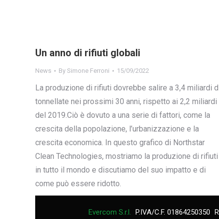
Un anno di rifiuti globali
News
By
Simone Ferroni
15/09/2022
La produzione di rifiuti dovrebbe salire a 3,4 miliardi d
tonnellate nei prossimi 30 anni, rispetto ai 2,2 miliardi
del 2019.Ciò è dovuto a una serie di fattori, come la
crescita della popolazione, l’urbanizzazione e la
crescita economica. In questo grafico di Northstar
Clean Technologies, mostriamo la produzione di rifiuti
in tutto il mondo e discutiamo del suo impatto e di
come può essere ridotto.
Evercom S.r.l.
P.IVA/C.F. 01864250350
R