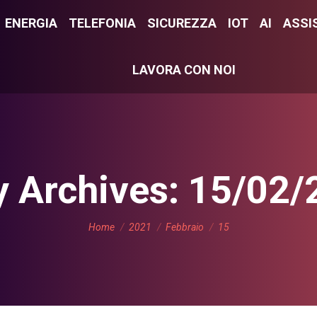
E
ENERGIA
ENERGIA
TELEFONIA
TELEFONIA
SICUREZZA
SICUREZZA
IOT
IOT
AI
AI
ASSI
ASS
LAVORA CON NOI
LAVORA CON NOI
y Archives:
15/02/
You are here:
Home
2021
Febbraio
15