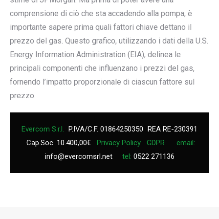
comprensione di ciò che sta accadendo alla pompa, è
importante sapere prima quali fattori chiave dettano il
prezzo del gas. Questo grafico, utilizzando i dati della U.S.
Energy Information Administration (EIA), delinea le
principali componenti che influenzano i prezzi del gas,
fornendo l’impatto proporzionale di ciascun fattore sul
prezzo.
Evercom S.r.l.
P.IVA/C.F. 01864250350
REA RE-230391
Cap.Soc. 10.400,00€
Privacy Policy
GDPR
email:
info@evercomsrl.net
tel:
0522 271136