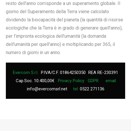
resto dell’anno corrisponde a un superamento globale. Il
giorno del Superamento della Terra viene calcolato
dividendo la biocapacità del pianeta (la quantità di risorse
ecologiche che la Terra è in grado di generare quell’anno),
per l’impronta ecologica dell’umanità (la domanda
dell’umanità per quell’anno) e moltiplicando per 365, il
numero di giorni in un anno.
Evercom S.r.l.
P.IVA/C.F. 01864250350
REA RE-230391
Cap.Soc. 10.400,00€
Privacy Policy
GDPR
email:
info@evercomsrl.net
tel:
0522 271136