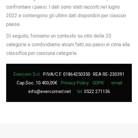
confrontare i paesi. I dati sono stati raccolti nel luglio
2022 e contengono gli ultimi dati disponibili per ciascun
paese.
Di seguito, forniamo un contesto su otto delle 20
categorie e condividiamo alcuni fatti sui paesi in cima alla
classifica per ciascuna categoria.
Evercom S.r.l.
P.IVA/C.F. 01864250350
REA RE-230391
Cap.Soc. 10.400,00€
Privacy Policy
GDPR
email:
info@evercomsrl.net
tel:
0522 271136