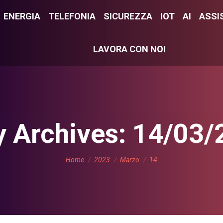
E
ENERGIA
ENERGIA
TELEFONIA
TELEFONIA
SICUREZZA
SICUREZZA
IOT
IOT
AI
AI
ASSI
ASS
LAVORA CON NOI
LAVORA CON NOI
y Archives:
14/03/
You are here:
Home
2023
Marzo
14