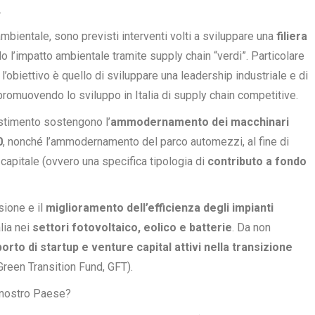
.
ambientale, sono previsti interventi volti a sviluppare una
filiera
do l’impatto ambientale tramite supply chain “verdi”. Particolare
l’obiettivo è quello di sviluppare una leadership industriale e di
 promuovendo lo sviluppo in Italia di supply chain competitive.
estimento sostengono l’
ammodernamento dei macchinari
0
, nonché l’ammodernamento del parco automezzi, al fine di
 capitale (ovvero una specifica tipologia di
contributo a fondo
sione e il
miglioramento dell’efficienza degli impianti
alia nei
settori fotovoltaico, eolico e batterie
. Da non
orto di startup e venture capital attivi nella transizione
Green Transition Fund, GFT).
l nostro Paese?