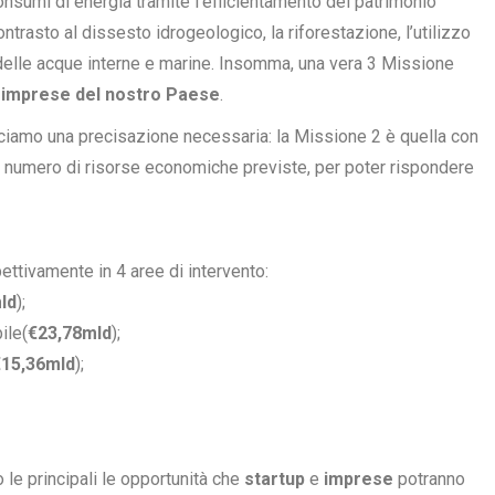
consumi di energia tramite l’efficientamento del patrimonio
 contrasto al dissesto idrogeologico, la riforestazione, l’utilizzo
à delle acque interne e marine. Insomma, una vera 3 Missione
e imprese del nostro Paese
.
cciamo una precisazione necessaria: la Missione 2 è quella con
r numero di risorse economiche previste, per poter rispondere
ispettivamente in 4 aree di intervento:
ld
);
ile(
€23,78mld
);
€15,36mld
);
 le principali le opportunità che
startup
e
imprese
potranno