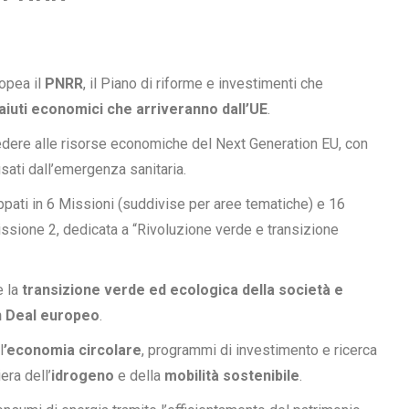
opea il
PNRR
, il Piano di riforme e investimenti che
 aiuti economici che arriveranno dall’UE
.
accedere alle risorse economiche del Next Generation EU, con
usati dall’emergenza sanitaria.
ruppati in 6 Missioni (suddivise per aree tematiche) e 16
ssione 2, dedicata a “Rivoluzione verde e transizione
e la
transizione verde ed ecologica della società e
en Deal europeo
.
l
’economia circolare
, programmi di investimento e ricerca
iera dell’
idrogeno
e della
mobilità sostenibile
.