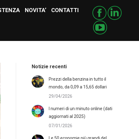
STENZA
ISTENZA
NOVITA’
NOVITA’
CONTATTI
CONTATTI
Notizie recenti
Prezzi della benzina in tutto il
mondo, da 0,09 a 15,65 dollari
29/04/2026
I numeri di un minuto online (dati
aggiornati al 2025)
07/01/2026
Le 50 economie più grandi del