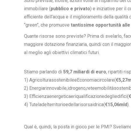
Sono previste, inoltre, azioni volte al risparmio dei 
immobiliare (
pubblico e privato
) e iniziative per il
efficiente dell’acqua e il miglioramento della qualit
“green”, che promuove
tantissime opportunità all
Quante risorse sono previste? Prima di svelarlo, fa
maggiore dotazione finanziaria, quindi con il maggio
al meglio agli obiettivi climatici futuri.
Stiamo parlando di
59,7 miliardi di euro
, ripartiti r
1) AgricolturasostenibileeEconomiacircolare(
€5,27m
2) Energiarinnovabile,idrogeno,reteemobilitàsostenib
3) Efficienzaenergeticaeriqualificazionedegliedifici(
4) Tuteladelterritorioedellarisorsaidrica(
€15,06mld
).
Qual è, quindi, la posta in gioco per le PMI? Sveliamo