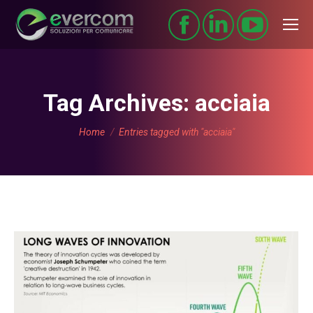
Tag Archives:
acciaia
You are here:
Home
Entries tagged with "acciaia"