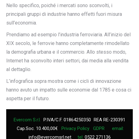
Nello specifico, poiché i mercati sono sconvolti, i
principali gruppi di industrie hanno effetti fuori misura
sull’economia.
Prendiamo ad esempio l’industria ferroviaria. All’inizio del
XIX secolo, le ferrovie hanno completamente rimodellato
la demografia urbana e il commercio. Allo stesso modo,
Internet ha sconvolto interi settori, dai media alla vendita
al dettaglio.
L’infografica sopra mostra come i cicli di innovazione
hanno avuto un impatto sulle economie dal 1785 e cosa ci
aspetta per il futuro.
Evercom S.r.l.
P.IVA/C.F. 01864250350
REA RE-230391
Cap.Soc. 10.400,00€
Privacy Policy
GDPR
email:
info@evercomsrl.net
tel:
0522 271136