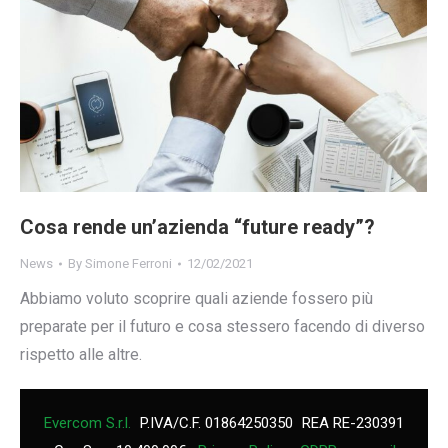
Cosa rende un’azienda “future ready”?
News
By
Simone Ferroni
12/02/2021
Abbiamo voluto scoprire quali aziende fossero più
preparate per il futuro e cosa stessero facendo di diverso
rispetto alle altre.
Evercom S.r.l.
P.IVA/C.F. 01864250350
REA RE-230391