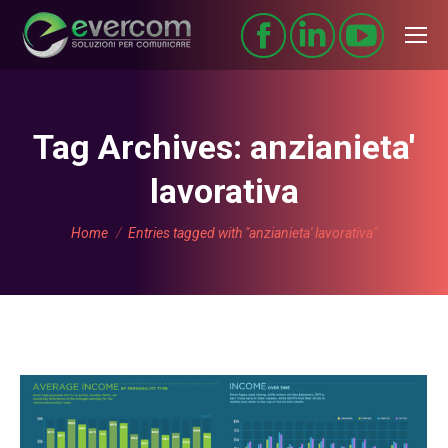
Tag Archives:
anzianieta'
lavorativa
You are here:
Home
Entries tagged with "anzianieta' lavorativa"