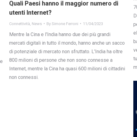
Quali Paesi hanno il maggior numero di
7
utenti Internet?
D
Connettività
,
News
By
Simone Ferroni
11/04/2023
p
e
Mentre la Cina e l’India hanno due dei più grandi
b
mercati digitali in tutto il mondo, hanno anche un sacco
v
di potenziale di mercato non sfruttato. L’India ha oltre
t
800 milioni di persone che non sono connesse a
re
m
Internet, mentre la Cina ha quasi 600 milioni di cittadini
non connessi.