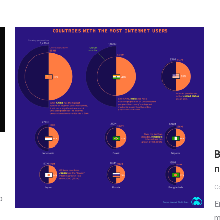
B
n
Co
o
E
m