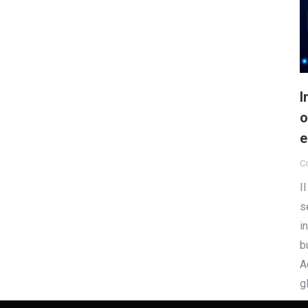
I
o
e
Co
I
s
i
b
A
g