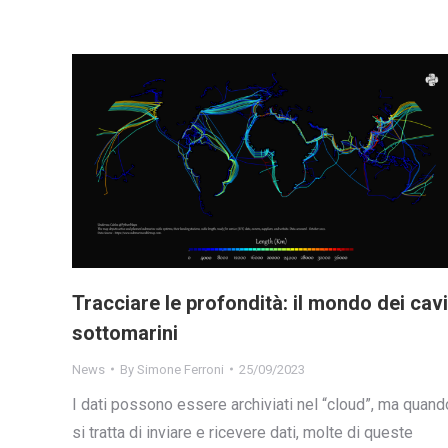
Tracciare le profondità: il mondo dei cavi
sottomarini
News
By
Simone Ferroni
25/09/2023
I dati possono essere archiviati nel “cloud”, ma quand
si tratta di inviare e ricevere dati, molte di queste