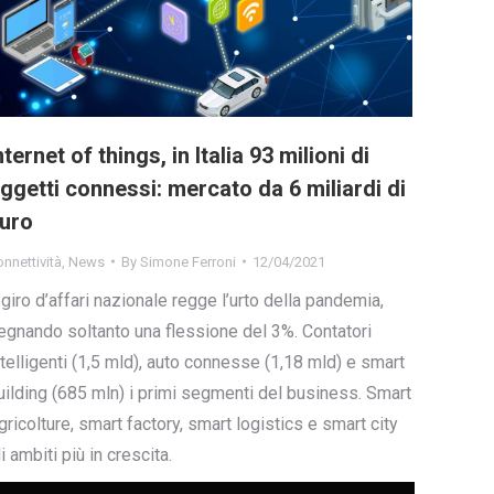
nternet of things, in Italia 93 milioni di
ggetti connessi: mercato da 6 miliardi di
uro
nnettività
,
News
By
Simone Ferroni
12/04/2021
l giro d’affari nazionale regge l’urto della pandemia,
egnando soltanto una flessione del 3%. Contatori
ntelligenti (1,5 mld), auto connesse (1,18 mld) e smart
uilding (685 mln) i primi segmenti del business. Smart
gricolture, smart factory, smart logistics e smart city
li ambiti più in crescita.